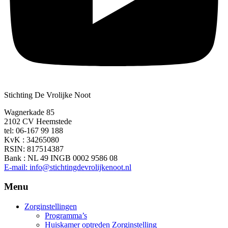
Stichting De Vrolijke Noot
Wagnerkade 85
2102 CV Heemstede
tel: 06-167 99 188
KvK : 34265080
RSIN: 817514387
Bank : NL 49 INGB 0002 9586 08
E-mail: info@stichtingdevrolijkenoot.nl
Menu
Zorginstellingen
Programma’s
Huiskamer optreden Zorginstelling