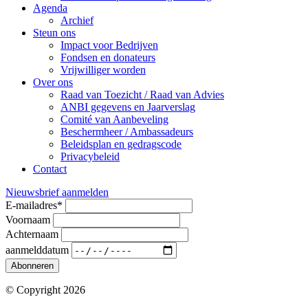
Agenda
Archief
Steun ons
Impact voor Bedrijven
Fondsen en donateurs
Vrijwilliger worden
Over ons
Raad van Toezicht / Raad van Advies
ANBI gegevens en Jaarverslag
Comité van Aanbeveling
Beschermheer / Ambassadeurs
Beleidsplan en gedragscode
Privacybeleid
Contact
Nieuwsbrief aanmelden
E-mailadres
*
Voornaam
Achternaam
aanmelddatum
Abonneren
© Copyright 2026